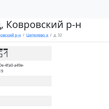
д, Ковровский р-н
овский р-н
Цепелево д
д. 32
51
0e-4fa0-a49e-
19