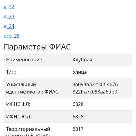
д. 22
д. 23
д. 24
стр. 26
Параметры ФИАС
Наименование:
Клубная
Тип:
Улица
Уникальный
3a093ba2-f30f-4676-
идентификатор ФИАС:
822f-a7c098aa6db0
ИФНС ФЛ:
6828
ИФНС ЮЛ:
6828
Территориальный
6817