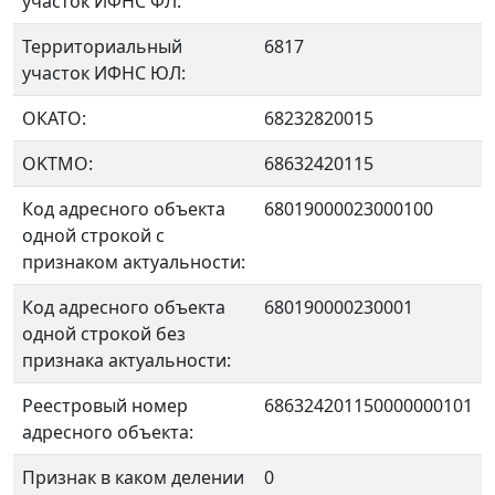
участок ИФНС ФЛ:
Территориальный
6817
участок ИФНС ЮЛ:
ОКАТО:
68232820015
OKTMO:
68632420115
Код адресного объекта
68019000023000100
одной строкой с
признаком актуальности:
Код адресного объекта
680190000230001
одной строкой без
признака актуальности:
Реестровый номер
686324201150000000101
адресного объекта:
Признак в каком делении
0