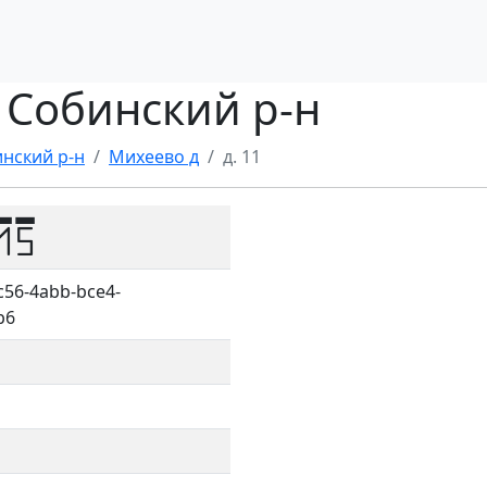
, Собинский р-н
нский р-н
Михеево д
д. 11
15
c56-4abb-bce4-
b6