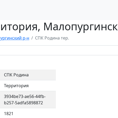
итория, Малопургинск
ургинский р-н
СПК Родина тер.
СПК Родина
Территория
3934be73-ae56-44fb-
b257-5adfa5898872
1821