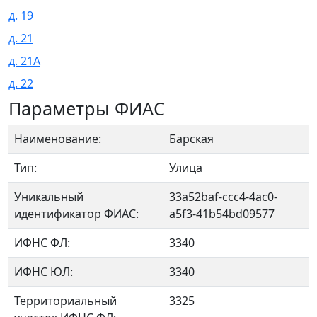
д. 19
д. 21
д. 21А
д. 22
Параметры ФИАС
Наименование:
Барская
Тип:
Улица
Уникальный
33a52baf-ccc4-4ac0-
идентификатор ФИАС:
a5f3-41b54bd09577
ИФНС ФЛ:
3340
ИФНС ЮЛ:
3340
Территориальный
3325