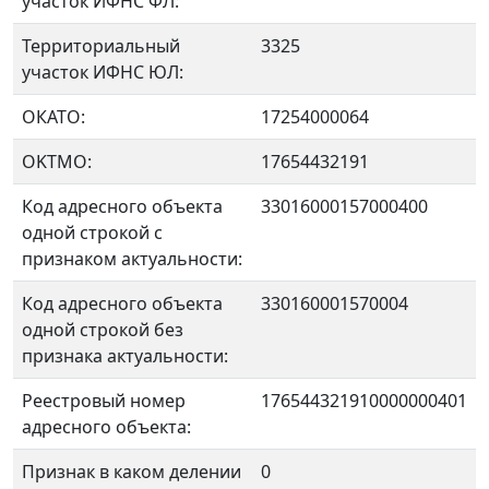
участок ИФНС ФЛ:
Территориальный
3325
участок ИФНС ЮЛ:
ОКАТО:
17254000064
OKTMO:
17654432191
Код адресного объекта
33016000157000400
одной строкой с
признаком актуальности:
Код адресного объекта
330160001570004
одной строкой без
признака актуальности:
Реестровый номер
176544321910000000401
адресного объекта:
Признак в каком делении
0