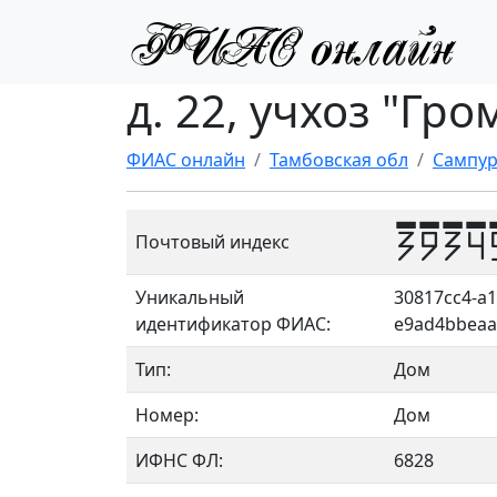
д. 22, учхоз "Гр
ФИАС онлайн
Тамбовская обл
Сампур
3934
Почтовый индекс
Уникальный
30817cc4-a1
идентификатор ФИАС:
e9ad4bbeaa
Тип:
Дом
Номер:
Дом
ИФНС ФЛ:
6828