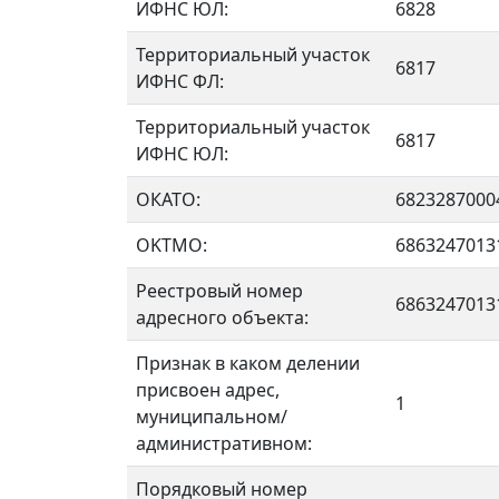
ИФНС ЮЛ:
6828
Территориальный участок
6817
ИФНС ФЛ:
Территориальный участок
6817
ИФНС ЮЛ:
ОКАТО:
6823287000
OKTMO:
6863247013
Реестровый номер
6863247013
адресного объекта:
Признак в каком делении
присвоен адрес,
1
муниципальном/
административном:
Порядковый номер