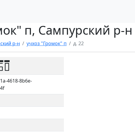
омок" п, Сампурский р-н
ский р-н
учхоз "Громок" п
д. 22
50
1a-4618-8b6e-
4f