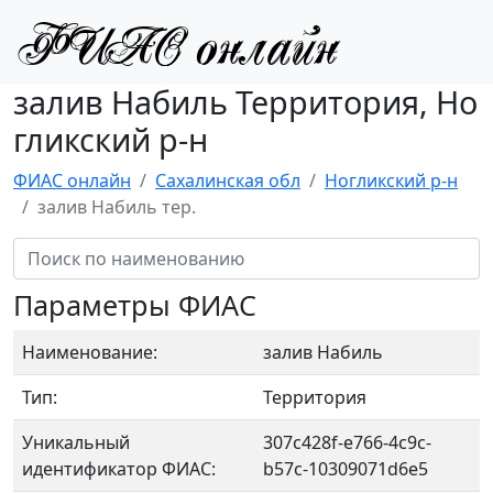
залив Набиль Территория, Но
гликский р-н
ФИАС онлайн
Сахалинская обл
Ногликский р-н
залив Набиль тер.
Параметры ФИАС
Наименование:
залив Набиль
Тип:
Территория
Уникальный
307c428f-e766-4c9c-
идентификатор ФИАС:
b57c-10309071d6e5