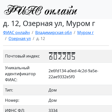
д. 12, Озерная ул, Муром г
ФИАС онлайн
Владимирская обл
Муром г
Озерная ул
д. 12
602205
Почтовый индекс
Уникальный
2e6fd134-a0ed-4c2d-9a5e-
идентификатор
22ae9332e5f0
ФИАС:
Тип:
Дом
Номер:
Дом
ИФНС ФЛ:
3334