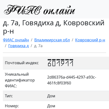
д. 7а, Говядиха д, Ковровский
р-н
ФИАС онлайн
Владимирская обл
Ковровский р-н
Говядиха д
д. 7а
601911
Почтовый индекс
Уникальный
2d86376a-d445-4297-a93c-
идентификатор
461fc8f03f60
ФИАС:
Тип:
Дом
Номер:
Дом