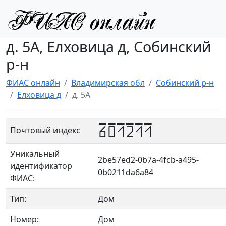
д. 5А, Елховица д, Собинский
р-н
ФИАС онлайн
Владимирская обл
Собинский р-н
Елховица д
д. 5А
601211
Почтовый индекс
Уникальный
2be57ed2-0b7a-4fcb-a495-
идентификатор
0b0211da6a84
ФИАС:
Тип:
Дом
Номер:
Дом