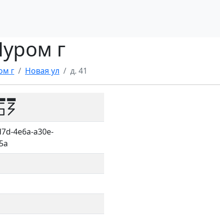
Муром г
ом г
Новая ул
д. 41
53
7d-4e6a-a30e-
5a