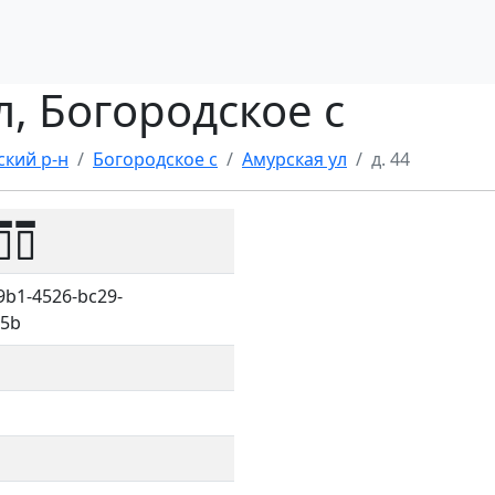
л, Богородское с
ский р-н
Богородское с
Амурская ул
д. 44
00
9b1-4526-bc29-
45b