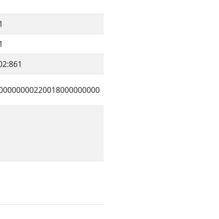
1
1
02:861
00000000220018000000000