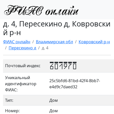
д. 4, Пересекино д, Ковровски
й р-н
ФИАС онлайн
Владимирская обл
Ковровский р-н
Пересекино д
д. 4
601970
Почтовый индекс
Уникальный
25c5bfd6-81bd-42f4-8bb7-
идентификатор
e4d9c7daed32
ФИАС:
Тип:
Дом
Номер:
Дом