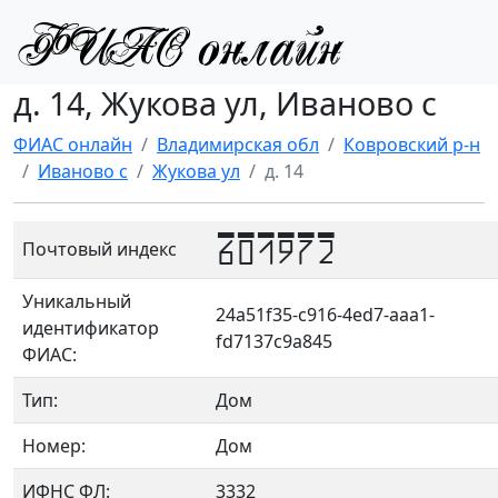
д. 14, Жукова ул, Иваново с
ФИАС онлайн
Владимирская обл
Ковровский р-н
Иваново с
Жукова ул
д. 14
601972
Почтовый индекс
Уникальный
24a51f35-c916-4ed7-aaa1-
идентификатор
fd7137c9a845
ФИАС:
Тип:
Дом
Номер:
Дом
ИФНС ФЛ:
3332