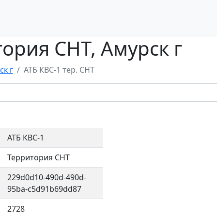
тория СНТ, Амурск г
ск г
АТБ КВС-1 тер. СНТ
АТБ КВС-1
Территория СНТ
229d0d10-490d-490d-
95ba-c5d91b69dd87
2728