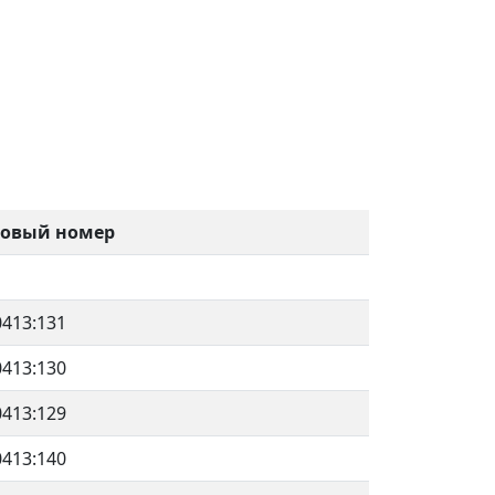
ровый номер
0413:131
0413:130
0413:129
0413:140