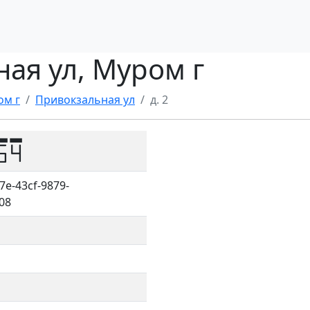
ная ул, Муром г
ом г
Привокзальная ул
д. 2
54
7e-43cf-9879-
08