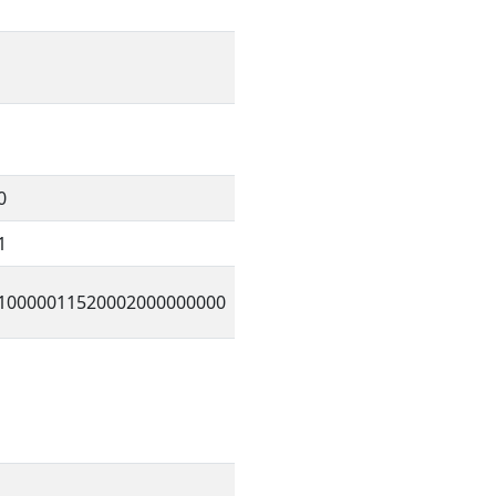
0
1
10000011520002000000000