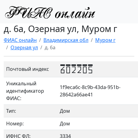
д. 6а, Озерная ул, Муром г
ФИАС онлайн
Владимирская обл
Муром г
Озерная ул
д. 6а
602205
Почтовый индекс
Уникальный
1f9eca6c-8c9b-43da-951b-
идентификатор
28642a66ae41
ФИАС:
Тип:
Дом
Номер:
Дом
ИФНС ФЛ:
3334