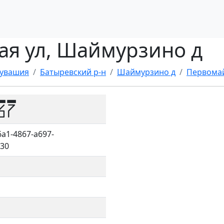
кая ул, Шаймурзино д
Чувашия
Батыревский р-н
Шаймурзино д
Первомай
67
a1-4867-a697-
30