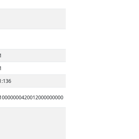
1
1
1:136
10000000420012000000000