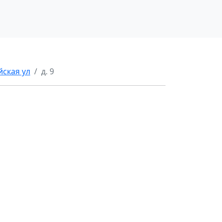
ская ул
д. 9