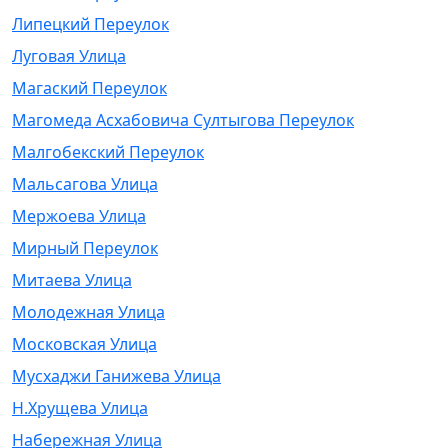
Липецкий Переулок
Луговая Улица
Магаский Переулок
Магомеда Асхабовича Султыгова Переулок
Малгобекский Переулок
Мальсагова Улица
Мержоева Улица
Мирный Переулок
Митаева Улица
Молодежная Улица
Московская Улица
Мусхаджи Ганижева Улица
Н.Хрущева Улица
Набережная Улица