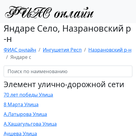
Яндаре Село, Назрановский р
-н
ФИАС онлайн
Ингушетия Респ
Назрановский р-н
Яндаре с
Элемент улично-дорожной сети
70 лет победы Улица
8 Марта Улица
А.Латырова Улица
А.Хашагульгова Улица
Аушева Улица