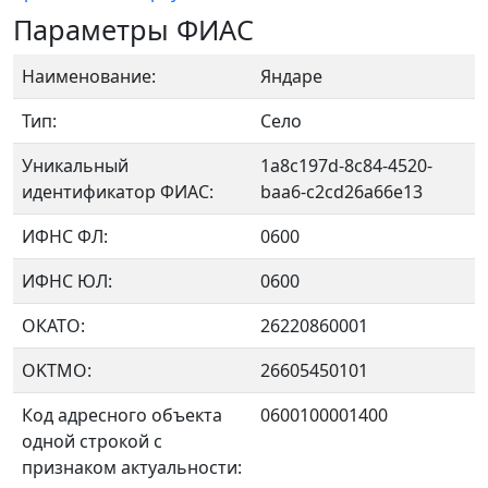
Параметры ФИАС
Наименование:
Яндаре
Тип:
Село
Уникальный
1a8c197d-8c84-4520-
идентификатор ФИАС:
baa6-c2cd26a66e13
ИФНС ФЛ:
0600
ИФНС ЮЛ:
0600
ОКАТО:
26220860001
OKTMO:
26605450101
Код адресного объекта
0600100001400
одной строкой с
признаком актуальности: