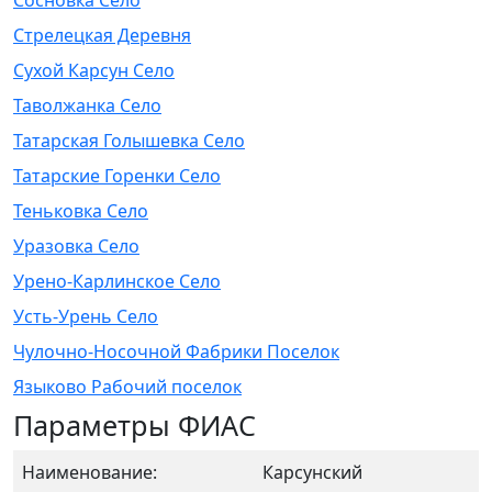
Сосновка Село
Стрелецкая Деревня
Сухой Карсун Село
Таволжанка Село
Татарская Голышевка Село
Татарские Горенки Село
Теньковка Село
Уразовка Село
Урено-Карлинское Село
Усть-Урень Село
Чулочно-Носочной Фабрики Поселок
Языково Рабочий поселок
Параметры ФИАС
Наименование:
Карсунский