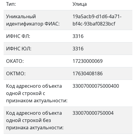
Тип:
Улица
Уникальный
19a5acb9-d1d6-4a71-
идентификатор ФИАС:
bf4c-93baf0823bcf
ИФНС ФЛ:
3316
ИФНС ЮЛ:
3316
ОКАТО:
17230000069
OKTMO:
17630408186
Код адресного объекта
33007000075000400
одной строкой с
признаком актуальности:
Код адресного объекта
330070000750004
одной строкой без
признака актуальности: