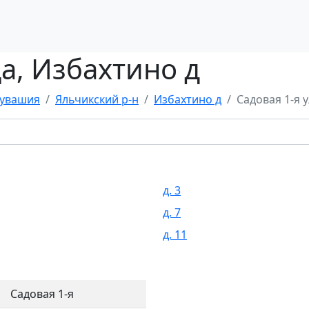
а, Избахтино д
Чувашия
Яльчикский р-н
Избахтино д
Садовая 1-я у
д. 3
д. 7
д. 11
Садовая 1-я