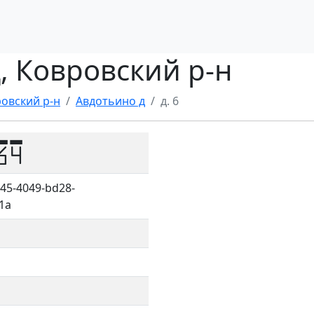
д, Ковровский р-н
овский р-н
Авдотьино д
д. 6
64
45-4049-bd28-
1a