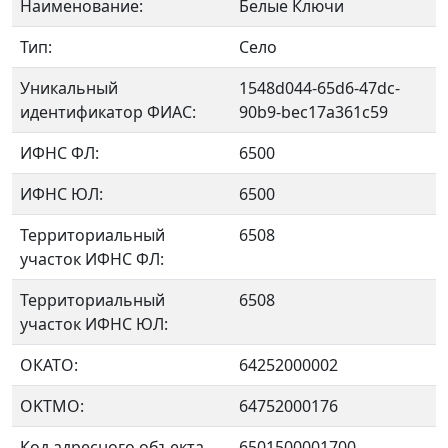
Наименование:
Белые Ключи
Тип:
Село
Уникальный
1548d044-65d6-47dc-
идентификатор ФИАС:
90b9-bec17a361c59
ИФНС ФЛ:
6500
ИФНС ЮЛ:
6500
Территориальный
6508
участок ИФНС ФЛ:
Территориальный
6508
участок ИФНС ЮЛ:
ОКАТО:
64252000002
OKTMO:
64752000176
Код адресного объекта
6501500001700