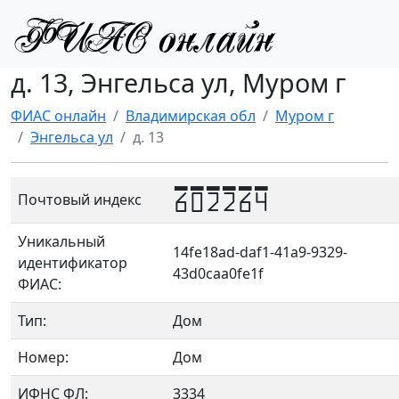
д. 13, Энгельса ул, Муром г
ФИАС онлайн
Владимирская обл
Муром г
Энгельса ул
д. 13
602264
Почтовый индекс
Уникальный
14fe18ad-daf1-41a9-9329-
идентификатор
43d0caa0fe1f
ФИАС:
Тип:
Дом
Номер:
Дом
ИФНС ФЛ:
3334