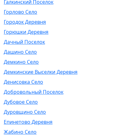
Галкинский Поселок
Горлово Село
Городок Деревня
Горюшки Деревня
Дачный Поселок
Дашино Село
Демкино Село
Демкинские Выселки Деревня
Денисовка Село
Добровольный Поселок
Дубовое Село
Дуровщино Село
Епинетово Деревня
Жабино Село