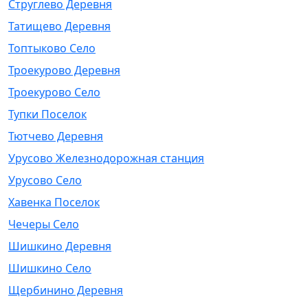
Струглево Деревня
Татищево Деревня
Топтыково Село
Троекурово Деревня
Троекурово Село
Тупки Поселок
Тютчево Деревня
Урусово Железнодорожная станция
Урусово Село
Хавенка Поселок
Чечеры Село
Шишкино Деревня
Шишкино Село
Щербинино Деревня