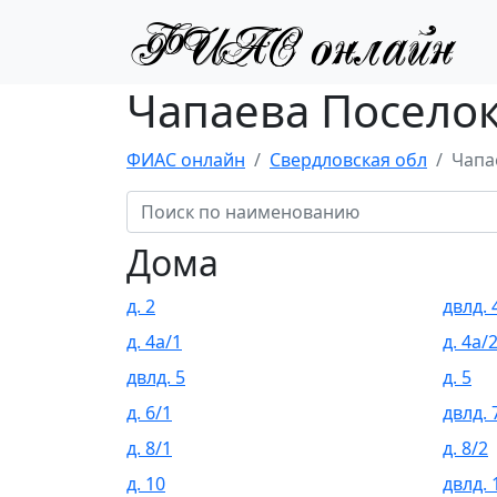
Чапаева Поселок
ФИАС онлайн
Свердловская обл
Чапа
Дома
д. 2
двлд. 
д. 4а/1
д. 4а/
двлд. 5
д. 5
д. 6/1
двлд. 
д. 8/1
д. 8/2
д. 10
двлд. 