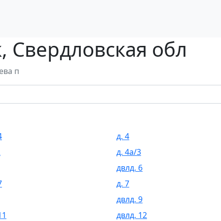
, Свердловская обл
ева п
4
д. 4
2
д. 4а/3
двлд. 6
7
д. 7
двлд. 9
11
двлд. 12