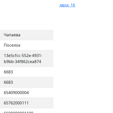
двлд. 16
Чапаева
Поселок
13e5cfcc-552e-4931-
b9bb-34f862cea874
6683
6683
65409000004
65762000111