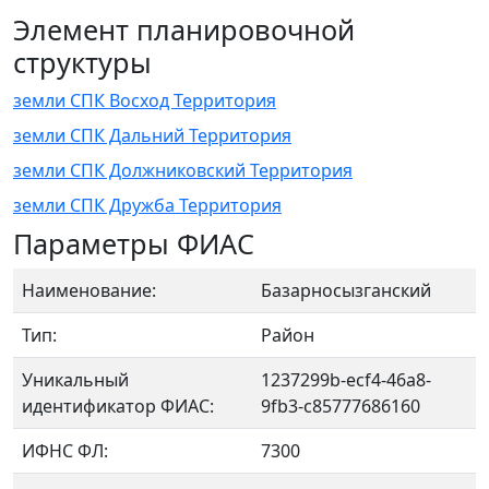
Элемент планировочной
структуры
земли СПК Восход Территория
земли СПК Дальний Территория
земли СПК Должниковский Территория
земли СПК Дружба Территория
Параметры ФИАС
Наименование:
Базарносызганский
Тип:
Район
Уникальный
1237299b-ecf4-46a8-
идентификатор ФИАС:
9fb3-c85777686160
ИФНС ФЛ:
7300