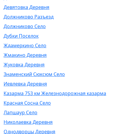
Девятовка Деревня
Должниково Разъезд
Должниково Село
Дубки Поселок
Ждамеркино Село
Жмакино Деревня
Жуковка Деревня
Знаменский Сюксюм Село
Иевлевка Деревня
Казарма 753 км Железнодорожная казарма
Красная Сосна Село
Лапшаур Село
Николаевка Деревня
Однодворцы Деревня