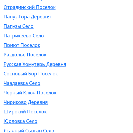
Отрадинский Поселок
Папуз-Гора Деревня
Папузы Село
Патрикеево Село
Приют Поселок
Раздолье Поселок
Русская Хомутерь Деревня
Сосновый Бор Поселок
Чаадаевка Село
Черный Ключ Поселок
Чириково Деревня
Широкий Поселок
Юрловка Село
Ясачный Сызган Село