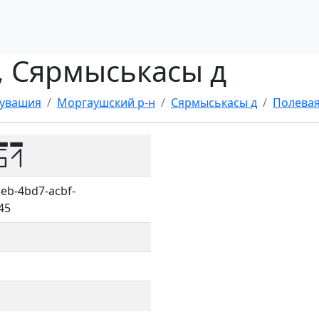
л, Сярмыськасы д
Чувашия
Моргаушский р-н
Сярмыськасы д
Полевая
51
eb-4bd7-acbf-
45