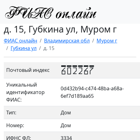
д. 15, Губкина ул, Муром г
ФИАС онлайн
Владимирская обл
Муром г
Губкина ул
д. 15
602267
Почтовый индекс
Уникальный
0d432b94-c474-48ba-a68a-
идентификатор
6ef7d189aa65
ФИАС:
Тип:
Дом
Номер:
Дом
ИФНС ФЛ:
3334