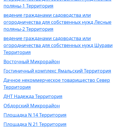
поляны-1 Территория
ведение гражданами садоводства или
огородничества для собственных нужд Лесные
поляны-2 Территория
ведение гражданами садоводства или
огородничества для собственных нужд Шурави
Территория
Восточный Микрорайон
Гостиничный комплекс Ямальский Территория
Дачное некоммерческое товарищество Север
Территория
ДНТ Надежда Территория
Обдорский Микрорайон
Площадка N 14 Территория
Площадка N 21 Территория