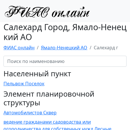
Салехард Город, Ямало-Ненец
кий АО
ФИАС онлайн
Ямало-Ненецкий АО
Салехард г
Населенный пункт
Пельвож Поселок
Элемент планировочной
структуры
Автомобилистов Сквер
ведение гражданами садоводства или
огородничества для собственных нужд Лесные