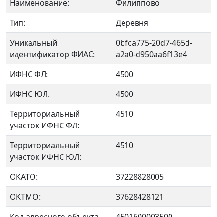
Наименование:
Филиппово
Тип:
Деревня
Уникальный
0bfca775-20d7-465d-
идентификатор ФИАС:
a2a0-d950aa6f13e4
ИФНС ФЛ:
4500
ИФНС ЮЛ:
4500
Территориальный
4510
участок ИФНС ФЛ:
Территориальный
4510
участок ИФНС ЮЛ:
ОКАТО:
37228828005
OKTMO:
37628428121
Код адресного объекта
4501600003500