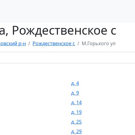
а, Рождественское с
зовский р-н
Рождественское с
М.Горького ул
д. 4
д. 9
д. 14
д. 19
д. 25
д. 29