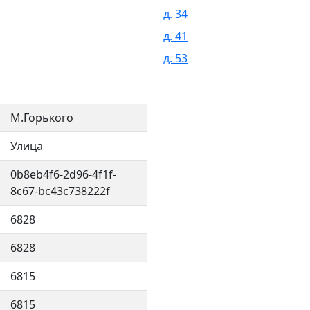
д. 34
д. 41
д. 53
М.Горького
Улица
0b8eb4f6-2d96-4f1f-
8c67-bc43c738222f
6828
6828
6815
6815