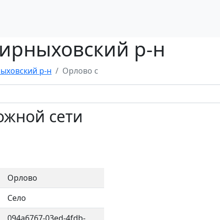
мирныховский р-н
ыховский р-н
Орлово с
ожной сети
Орлово
Село
094a6767-03ed-4fdb-