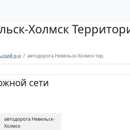
льск-Холмск Территор
ьский р-н
автодорога Невельск-Холмск тер.
ожной сети
автодорога Невельск-
Холмск