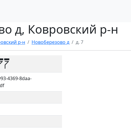
во д, Ковровский р-н
овский р-н
Новоберезово д
д. 7
77
93-4369-8daa-
df