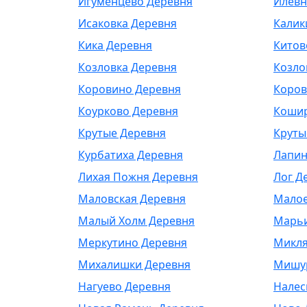
Игуменцево Деревня
Илевн
Исаковка Деревня
Калик
Кика Деревня
Китов
Козловка Деревня
Козло
Коровино Деревня
Коров
Коурково Деревня
Кошир
Крутые Деревня
Круты
Курбатиха Деревня
Лапин
Лихая Пожня Деревня
Лог Д
Маловская Деревня
Малое
Малый Холм Деревня
Марьи
Меркутино Деревня
Микля
Михалишки Деревня
Мишу
Нагуево Деревня
Налес