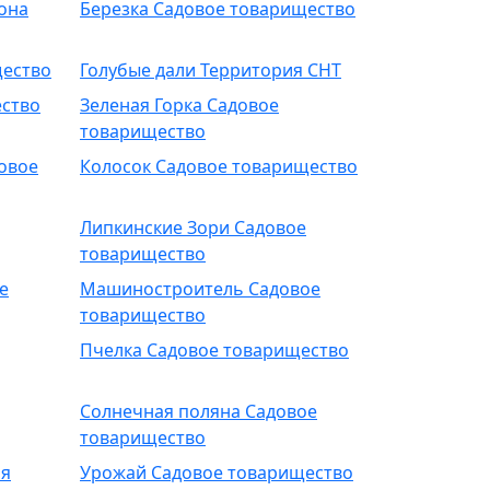
она
Березка Садовое товарищество
щество
Голубые дали Территория СНТ
ество
Зеленая Горка Садовое
товарищество
овое
Колосок Садовое товарищество
Липкинские Зори Садовое
товарищество
е
Машиностроитель Садовое
товарищество
Пчелка Садовое товарищество
Солнечная поляна Садовое
товарищество
ия
Урожай Садовое товарищество