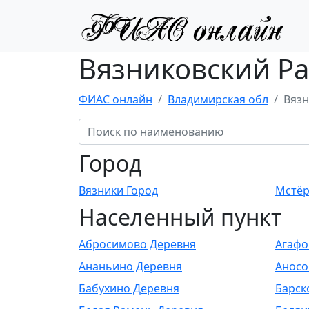
Вязниковский Ра
ФИАС онлайн
Владимирская обл
Вязн
Город
Вязники Город
Мстёр
Населенный пункт
Абросимово Деревня
Агафо
Ананьино Деревня
Аносо
Бабухино Деревня
Барск