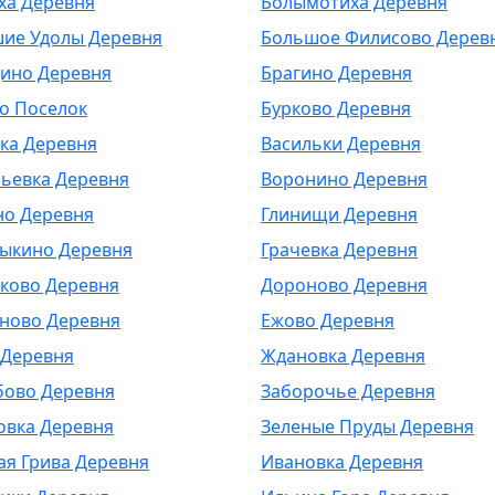
ха Деревня
Болымотиха Деревня
ие Удолы Деревня
Большое Филисово Дерев
ино Деревня
Брагино Деревня
о Поселок
Бурково Деревня
ка Деревня
Васильки Деревня
ьевка Деревня
Воронино Деревня
но Деревня
Глинищи Деревня
ыкино Деревня
Грачевка Деревня
ково Деревня
Дороново Деревня
ново Деревня
Ежово Деревня
Деревня
Ждановка Деревня
ово Деревня
Заборочье Деревня
овка Деревня
Зеленые Пруды Деревня
ая Грива Деревня
Ивановка Деревня