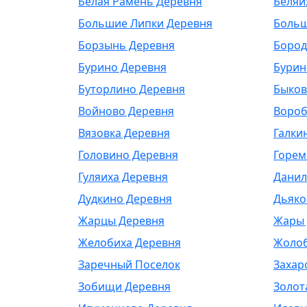
Белая Рамень Деревня
Беляи
Большие Липки Деревня
Больш
Борзынь Деревня
Бород
Бурино Деревня
Бурин
Буторлино Деревня
Быков
Войново Деревня
Вороб
Вязовка Деревня
Галки
Головино Деревня
Горем
Гуляиха Деревня
Данил
Дудкино Деревня
Дьяко
Жарцы Деревня
Жары 
Желобиха Деревня
Жолоб
Заречный Поселок
Захар
Зобищи Деревня
Золот