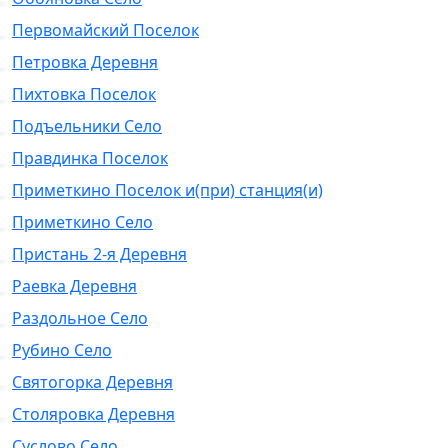
Первомайский Поселок
Петровка Деревня
Пихтовка Поселок
Подъельники Село
Правдинка Поселок
Приметкино Поселок и(при) станция(и)
Приметкино Село
Пристань 2-я Деревня
Раевка Деревня
Раздольное Село
Рубино Село
Святогорка Деревня
Столяровка Деревня
Суслово Село