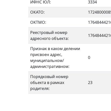
ИФНС ЮЛ:
3334
ОКАТО:
1724800008
OKTMO:
1764844421
Реестровый номер
1764844421
адресного объекта:
Признак в каком делении
присвоен адрес,
0
муниципальном/
административном:
Порядковый номер
обьекта в рамках
23
родителя: