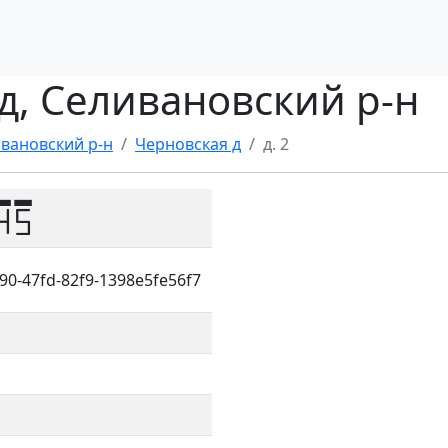
 д, Селивановский р-н
вановский р-н
Черновская д
д. 2
45
90-47fd-82f9-1398e5fe56f7